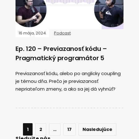
16 mája, 2024
Podcast
Ep. 120 – Previazanosť kódu –
Pragmatický programátor 5
Previazanosť kódu, alebo po anglicky coupling
je témou dňa. Prečo je previazanosť
nepriateľom zmeny, a ako sa jej dá vyhnúť?
1
2
…
17
Nasledujúce
Sledujte nás