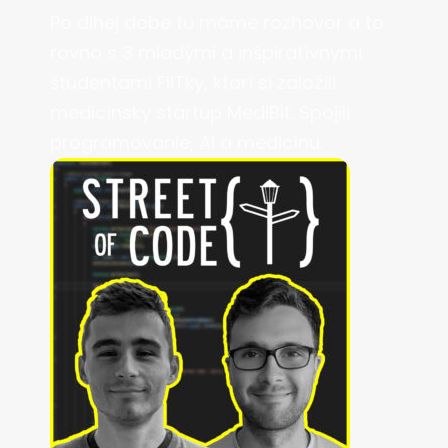
Po dlhej dobe tu máme rozhovor a to
rovno s 3 mladými a inšpiratívnymi
študentami FIITky, ktorí si založili
medicínsky startup MediBit. Spojili
programovanie, AI a medicínu.