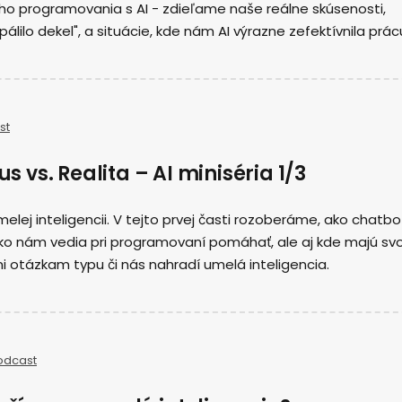
o programovania s AI - zdieľame naše reálne skúsenosti,
ilo dekel", a situácie, kde nám AI výrazne zefektívnila prác
st
us vs. Realita – AI miniséria 1/3
elej inteligencii. V tejto prvej časti rozoberáme, ako chatbo
ako nám vedia pri programovaní pomáhať, ale aj kde majú sv
i otázkam typu či nás nahradí umelá inteligencia.
odcast