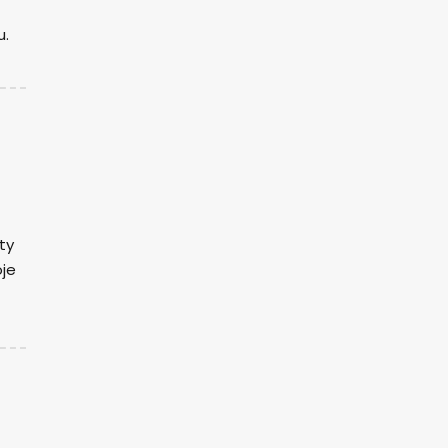
u.
ty
oje