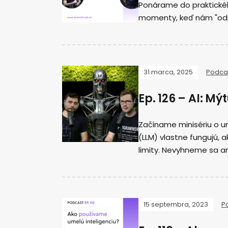
Ponárame do praktickéh
momenty, keď nám "odpál
31 marca, 2025
Podca
Ep. 126 – AI: Mýt
Začíname minisériu o um
(LLM) vlastne fungujú, 
limity. Nevyhneme sa an
15 septembra, 2023
P