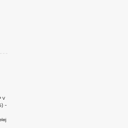
? V
5) -
lej