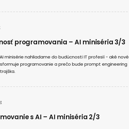
t
cnosť programovania – AI miniséria 3/3
 AI minisérie nahliadame do budúcnosti IT profesií - aké nové
ransformuje programovanie a prečo bude prompt engineering
trajška.
t
amovanie s AI – AI miniséria 2/3