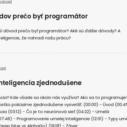
odcast
vodov prečo byť programátor
jší dôvod prečo byť programátor? Aké sú ďalšie dôvody? A
eligencie, že nahradí našu prácu?
ast
inteligencia zjednodušene
ncia? Kde všade sa okolo nás využíva? Ako sa to programuje
všetko pokúsime zjednodušene vysvetliť. (00:00) - Úvod (00:4
cia (03:12) - Čo je to neurónová sieť (04:22) - Umelá
(07:46) - Programovanie umelej inteligencie (12:01) - Typy ume
(Deep blue vs AlphaGo) (19:18) - Záver