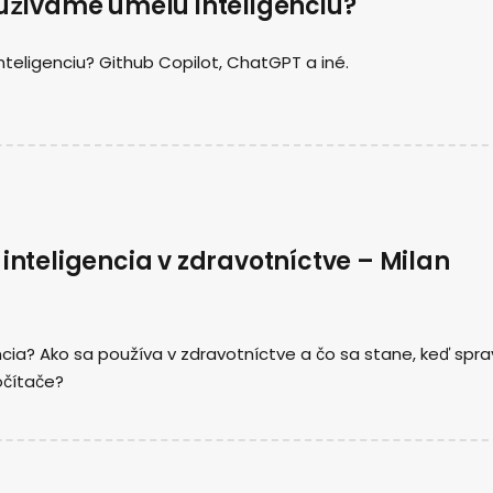
oužívame umelú inteligenciu?
teligenciu? Github Copilot, ChatGPT a iné.
 inteligencia v zdravotníctve – Milan
ncia? Ako sa používa v zdravotníctve a čo sa stane, keď spra
očítače?