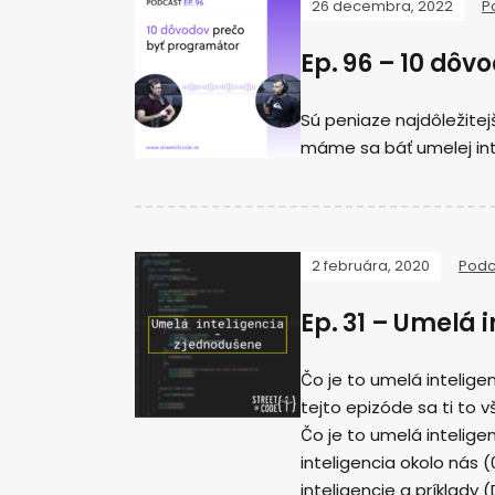
26 decembra, 2022
P
Ep. 96 – 10 dô
Sú peniaze najdôležite
máme sa báť umelej int
2 februára, 2020
Podc
Ep. 31 – Umelá 
Čo je to umelá intelige
tejto epizóde sa ti to 
Čo je to umelá inteligen
inteligencia okolo nás 
inteligencie a príklady 