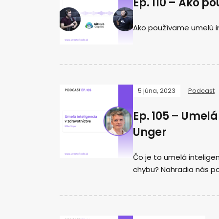
Ep. 110 – Ako p
Ako používame umelú in
5 júna, 2023
Podcast
Ep. 105 – Umelá
Unger
Čo je to umelá intelige
chybu? Nahradia nás p