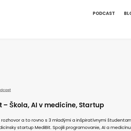
PODCAST
BL
dcast
t – Škola, AI v medicíne, Startup
rozhovor a to rovno s 3 mladými a inšpiratívnymi študentam
 medicínsky startup MediBit. Spojili programovanie, AI a medicínu