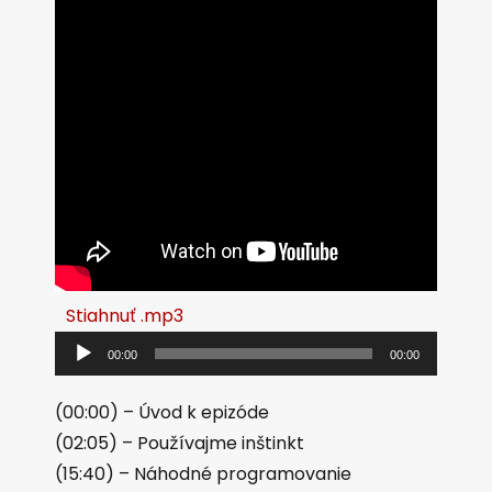
A
Stiahnuť .mp3
u
00:00
00:00
d
i
(00:00) – Úvod k epizóde
o
(02:05) – Používajme inštinkt
p
(15:40) – Náhodné programovanie