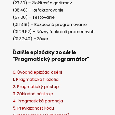
r
(27:30) – Zložitosť algoritmov
e
(38:48) – Refaktorovanie
h
(57:00) – Testovanie
r
(01:13:18) – Bezpečné programovanie
á
(01:26:52) – Názvy funkcií či premenných
v
(01:37:40) – Záver
a
Ďalšie epizódky zo série
č
"Pragmatický programátor"
0. Úvodná epizóda k sérii
1. Pragmatická filozofia
2. Pragmatický prístup
3. Základné nástroje
4. Pragmatická paranoja
5. Previazanosť kódu